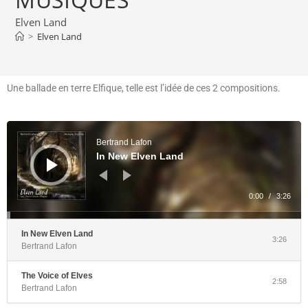
Elven Land
>
Elven Land
Une ballade en terre Elfique, telle est l’idée de ces 2 compositions.
Lecteur
audio
Bertrand Lafon
In New Elven Land
0:00
/
3:26
In New Elven Land
3:26
Bertrand Lafon
The Voice of Elves
2:58
Bertrand Lafon